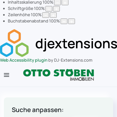
Inhaltsskalierung
100
%
Schriftgröße
100
%
Zeilenhöhe
100
%
Buchstabenabstand
100
%
Web Accessibility plugin
by DJ-Extensions.com
Suche anpassen: